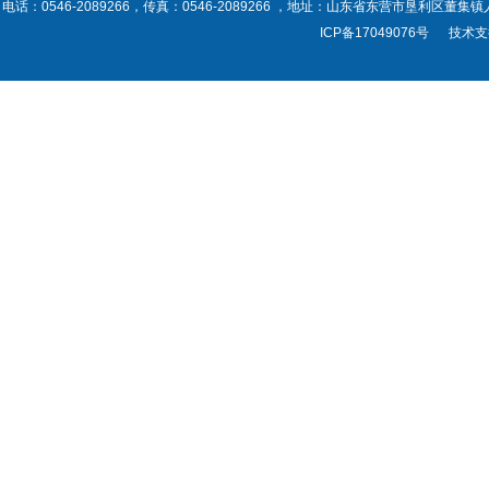
电话：0546-2089266，传真：0546-2089266 ，地址：山东省东营市垦利区董集镇人民政府
ICP备17049076号
技术支